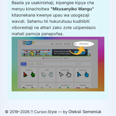
Baada ya usakinishaji, kipengee kipya cha
menyu kinachoitwa
"Mkusanyiko Wangu"
kitaonekana kwenye upau wa usogezaji
wavuti. Sehemu hii hukuruhusu kudhibiti
viboreshaji na athari zako zote uzipendazo
mahali pamoja panapofaa.
Oleksii Semeniuk
© 2019–2026 🖱️ Cursor.Style — by