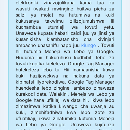
elektroniki zinazojulikana kama taa za
wavuti (wakati mwingine huitwa picha za
saizi ya moja) na hutumiwa na kuki
kukusanya takwimu zilizojumuishwa ili
kuchambua utumiaji wa tovuti yetu.
Unaweza kupata habari zaidi juu ya jinsi ya
kusanikisha kiambatanisho cha kivinjari
ambacho unasanifu hapo juu
kiungo
. Tovuti
hii hutumia Meneja wa Lebo ya Google.
Huduma hii hukuruhusu kudhibiti lebo za
tovuti kupitia kielelezo. Google Tag Manager
hutekeleza lebo tu. Hii inamaanisha kuwa
kuki hazijawekwa na hakuna data ya
kibinafsi iliyorekodiwa. Google Tag Manager
huendesha lebo zingine, ambazo zinaweza
kurekodi data. Walakini, Meneja wa Lebo ya
Google hana ufikiaji wa data hii. Ikiwa lebo
zimezimwa katika kiwango cha uwanja au
kuki, zimehifadhiwa kwa lebo zote za
ufuatiliaji, ikiwa zinatumika kutumia Meneja
wa Lebo ya Google. Unaweza kujifunza