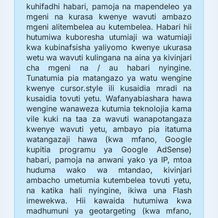
kuhifadhi habari, pamoja na mapendeleo ya
mgeni na kurasa kwenye wavuti ambazo
mgeni alitembelea au kutembelea. Habari hii
hutumiwa kuboresha utumiaji wa watumiaji
kwa kubinafsisha yaliyomo kwenye ukurasa
wetu wa wavuti kulingana na aina ya kivinjari
cha mgeni na / au habari nyingine.
Tunatumia pia matangazo ya watu wengine
kwenye cursor.style ili kusaidia mradi na
kusaidia tovuti yetu. Wafanyabiashara hawa
wengine wanaweza kutumia teknolojia kama
vile kuki na taa za wavuti wanapotangaza
kwenye wavuti yetu, ambayo pia itatuma
watangazaji hawa (kwa mfano, Google
kupitia programu ya Google AdSense)
habari, pamoja na anwani yako ya IP, mtoa
huduma wako wa mtandao, kivinjari
ambacho umetumia kutembelea tovuti yetu,
na katika hali nyingine, ikiwa una Flash
imewekwa. Hii kawaida hutumiwa kwa
madhumuni ya geotargeting (kwa mfano,