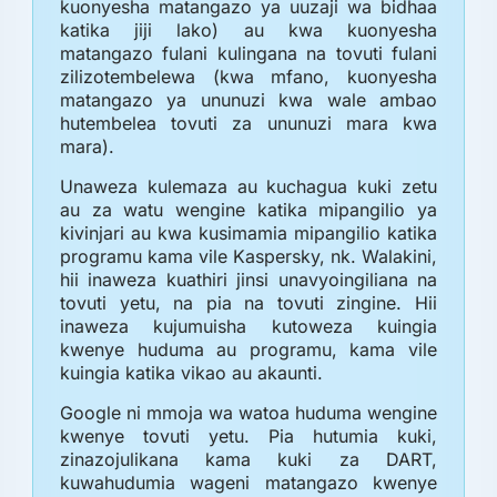
kuonyesha matangazo ya uuzaji wa bidhaa
katika jiji lako) au kwa kuonyesha
matangazo fulani kulingana na tovuti fulani
zilizotembelewa (kwa mfano, kuonyesha
matangazo ya ununuzi kwa wale ambao
hutembelea tovuti za ununuzi mara kwa
mara).
Unaweza kulemaza au kuchagua kuki zetu
au za watu wengine katika mipangilio ya
kivinjari au kwa kusimamia mipangilio katika
programu kama vile Kaspersky, nk. Walakini,
hii inaweza kuathiri jinsi unavyoingiliana na
tovuti yetu, na pia na tovuti zingine. Hii
inaweza kujumuisha kutoweza kuingia
kwenye huduma au programu, kama vile
kuingia katika vikao au akaunti.
Google ni mmoja wa watoa huduma wengine
kwenye tovuti yetu. Pia hutumia kuki,
zinazojulikana kama kuki za DART,
kuwahudumia wageni matangazo kwenye