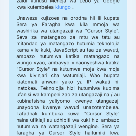
zaidi kuhusu Meneja wa Lebo ya Google
kwa kutembelea
kiungo
.
Unaweza kujizoea na orodha hii ili kupata
Sera ya Faragha kwa kila mmoja wa
washirika wa utangazaji wa "Cursor Style".
Seva za matangazo za mtu wa tatu au
mitandao ya matangazo hutumia teknolojia
kama vile kuki, JavaScript au taa za wavuti,
ambazo hutumiwa katika matangazo na
viungo vyao, ambavyo vinaonyeshwa katika
"Cursor Style" na kutumwa moja kwa moja
kwa kivinjari cha watumiaji. Wao hupata
kiatomati anwani yako ya IP wakati hii
inatokea. Teknolojia hizi hutumiwa kupima
ufanisi wa kampeni zao za utangazaji na / au
kubinafsisha yaliyomo kwenye utangazaji
unayoona kwenye wavuti unazotembelea.
Tafadhali kumbuka kuwa "Cursor Style"
haina ufikiaji au udhibiti wa kuki hizi ambazo
hutumiwa na watangazaji wengine. Sera ya
faragha ya Cursor Style haitumiki kwa