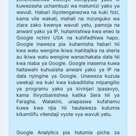
kuwezesha uchambuzi wa matumizi yako ya
wavuti. Habari iliyotengenezwa na kuki hizi,
kama vile wakati, mahali na mzunguko wa
ziara zako kwenye wavuti yetu, pamoja na
anwani yako ya IP, huhamishiwa kwa eneo la
Google nchini USA na kuhifadhiwa hapo.
Google inaweza pia kuhamisha habari hii
kwa watu wengine ikiwa inahitajika na sheria
au ikiwa watu wengine wanachakata data hii
kwa niaba ya Google. Google inasema kuwa
haitawahi kuhusisha anwani yako ya IP na
data nyingine ya Google. Unaweza kuzuia
uwekaji wa kuki kwa kubadilisha mipangilio
ya programu yako ya kivinjari ipasavyo,
kama ilivyobainishwa katika Sera hii ya
Faragha. Walakini, unapaswa kufahamu
kuwa kwa njia hii hautaweza kutumia
kikamilifu vitendaji vyote vya wavuti yetu.
Google Analytics pia hutumia picha za