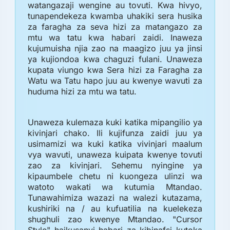
watangazaji wengine au tovuti. Kwa hivyo,
tunapendekeza kwamba uhakiki sera husika
za faragha za seva hizi za matangazo za
mtu wa tatu kwa habari zaidi. Inaweza
kujumuisha njia zao na maagizo juu ya jinsi
ya kujiondoa kwa chaguzi fulani. Unaweza
kupata viungo kwa Sera hizi za Faragha za
Watu wa Tatu hapo juu au kwenye wavuti za
huduma hizi za mtu wa tatu.
Unaweza kulemaza kuki katika mipangilio ya
kivinjari chako. Ili kujifunza zaidi juu ya
usimamizi wa kuki katika vivinjari maalum
vya wavuti, unaweza kuipata kwenye tovuti
zao za kivinjari. Sehemu nyingine ya
kipaumbele chetu ni kuongeza ulinzi wa
watoto wakati wa kutumia Mtandao.
Tunawahimiza wazazi na walezi kutazama,
kushiriki na / au kufuatilia na kuelekeza
shughuli zao kwenye Mtandao. "Cursor
Style" haikusanyi habari za kibinafsi kutoka