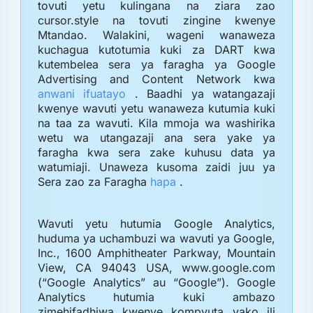
tovuti yetu kulingana na ziara zao
cursor.style na tovuti zingine kwenye
Mtandao. Walakini, wageni wanaweza
kuchagua kutotumia kuki za DART kwa
kutembelea sera ya faragha ya Google
Advertising and Content Network kwa
anwani ifuatayo
. Baadhi ya watangazaji
kwenye wavuti yetu wanaweza kutumia kuki
na taa za wavuti. Kila mmoja wa washirika
wetu wa utangazaji ana sera yake ya
faragha kwa sera zake kuhusu data ya
watumiaji. Unaweza kusoma zaidi juu ya
Sera zao za Faragha
hapa
.
Wavuti yetu hutumia Google Analytics,
huduma ya uchambuzi wa wavuti ya Google,
Inc., 1600 Amphitheater Parkway, Mountain
View, CA 94043 USA, www.google.com
(“Google Analytics” au “Google”). Google
Analytics hutumia kuki ambazo
zimehifadhiwa kwenye kompyuta yako ili