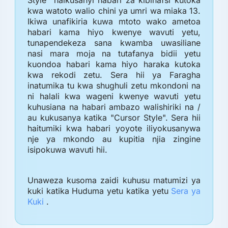
kwa watoto walio chini ya umri wa miaka 13.
Ikiwa unafikiria kuwa mtoto wako ametoa
habari kama hiyo kwenye wavuti yetu,
tunapendekeza sana kwamba uwasiliane
nasi mara moja na tutafanya bidii yetu
kuondoa habari kama hiyo haraka kutoka
kwa rekodi zetu. Sera hii ya Faragha
inatumika tu kwa shughuli zetu mkondoni na
ni halali kwa wageni kwenye wavuti yetu
kuhusiana na habari ambazo walishiriki na /
au kukusanya katika "Cursor Style". Sera hii
haitumiki kwa habari yoyote iliyokusanywa
nje ya mkondo au kupitia njia zingine
isipokuwa wavuti hii.
Unaweza kusoma zaidi kuhusu matumizi ya
kuki katika Huduma yetu katika yetu
Sera ya
Kuki
.