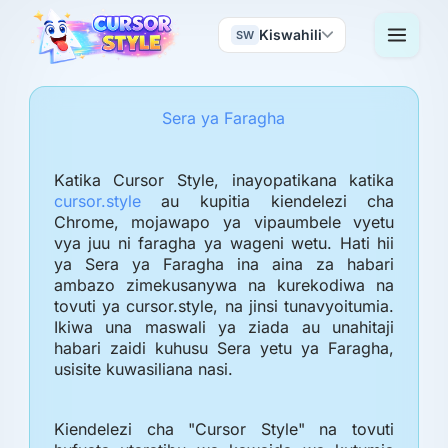
Kiswahili
SW
Sera ya Faragha
Katika Cursor Style, inayopatikana katika
cursor.style
au kupitia kiendelezi cha
Chrome, mojawapo ya vipaumbele vyetu
vya juu ni faragha ya wageni wetu. Hati hii
ya Sera ya Faragha ina aina za habari
ambazo zimekusanywa na kurekodiwa na
tovuti ya cursor.style, na jinsi tunavyoitumia.
Ikiwa una maswali ya ziada au unahitaji
habari zaidi kuhusu Sera yetu ya Faragha,
usisite kuwasiliana nasi.
Kiendelezi cha "Cursor Style" na tovuti