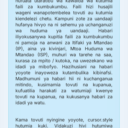
hufuata utaratibu wa kawaida wa kutumia
faili za kumbukumbu. Faili hizi husajili
wageni wanapotembelea tovuti au kutumia
kiendelezi chetu. Kampuni zote za uandaaji
hufanya hivyo na ni sehemu ya uchanganuzi
wa huduma ya uandaaji. Habari
iliyokusanywa kupitia faili za kumbukumbu
ni pamoja na anwani za Itifaki ya Mtandao
(IP), aina ya kivinjari, Mtoa Huduma wa
Mtandao (ISP), muhuri wa tarehe na saa,
kurasa za mpito / kutoka, na uwezekano wa
idadi ya mibofyo. Hazihusiani na habari
yoyote inayoweza kutambulika kibinafsi.
Madhumuni ya habari hii ni kuchanganua
mitindo, kusimamia tovuti na kupanua,
kufuatilia harakati za watumiaji kwenye
tovuti na kupanua, na kukusanya habari za
idadi ya watu.
Kama tovuti nyingine yoyote, cursor.style
hutumia kuki. Vidakuzi hivi hutumiwa