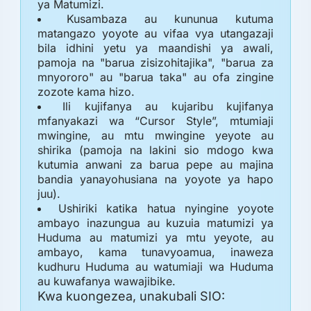
ya Matumizi.
Kusambaza au kununua kutuma
matangazo yoyote au vifaa vya utangazaji
bila idhini yetu ya maandishi ya awali,
pamoja na "barua zisizohitajika", "barua za
mnyororo" au "barua taka" au ofa zingine
zozote kama hizo.
Ili kujifanya au kujaribu kujifanya
mfanyakazi wa “Cursor Style”, mtumiaji
mwingine, au mtu mwingine yeyote au
shirika (pamoja na lakini sio mdogo kwa
kutumia anwani za barua pepe au majina
bandia yanayohusiana na yoyote ya hapo
juu).
Ushiriki katika hatua nyingine yoyote
ambayo inazungua au kuzuia matumizi ya
Huduma au matumizi ya mtu yeyote, au
ambayo, kama tunavyoamua, inaweza
kudhuru Huduma au watumiaji wa Huduma
au kuwafanya wawajibike.
Kwa kuongezea, unakubali SIO: