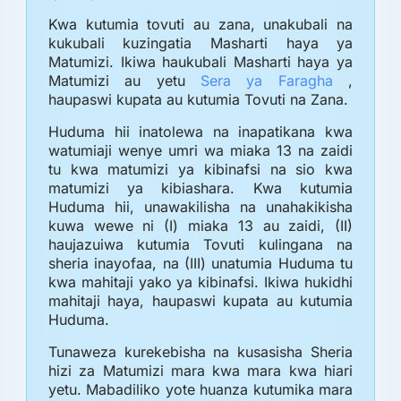
Kwa kutumia tovuti au zana, unakubali na
kukubali kuzingatia Masharti haya ya
Matumizi. Ikiwa haukubali Masharti haya ya
Matumizi au yetu
Sera ya Faragha
,
haupaswi kupata au kutumia Tovuti na Zana.
Huduma hii inatolewa na inapatikana kwa
watumiaji wenye umri wa miaka 13 na zaidi
tu kwa matumizi ya kibinafsi na sio kwa
matumizi ya kibiashara. Kwa kutumia
Huduma hii, unawakilisha na unahakikisha
kuwa wewe ni (I) miaka 13 au zaidi, (II)
haujazuiwa kutumia Tovuti kulingana na
sheria inayofaa, na (III) unatumia Huduma tu
kwa mahitaji yako ya kibinafsi. Ikiwa hukidhi
mahitaji haya, haupaswi kupata au kutumia
Huduma.
Tunaweza kurekebisha na kusasisha Sheria
hizi za Matumizi mara kwa mara kwa hiari
yetu. Mabadiliko yote huanza kutumika mara