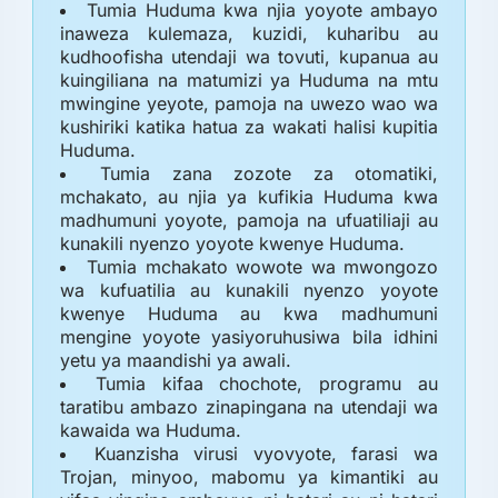
Tumia Huduma kwa njia yoyote ambayo
inaweza kulemaza, kuzidi, kuharibu au
kudhoofisha utendaji wa tovuti, kupanua au
kuingiliana na matumizi ya Huduma na mtu
mwingine yeyote, pamoja na uwezo wao wa
kushiriki katika hatua za wakati halisi kupitia
Huduma.
Tumia zana zozote za otomatiki,
mchakato, au njia ya kufikia Huduma kwa
madhumuni yoyote, pamoja na ufuatiliaji au
kunakili nyenzo yoyote kwenye Huduma.
Tumia mchakato wowote wa mwongozo
wa kufuatilia au kunakili nyenzo yoyote
kwenye Huduma au kwa madhumuni
mengine yoyote yasiyoruhusiwa bila idhini
yetu ya maandishi ya awali.
Tumia kifaa chochote, programu au
taratibu ambazo zinapingana na utendaji wa
kawaida wa Huduma.
Kuanzisha virusi vyovyote, farasi wa
Trojan, minyoo, mabomu ya kimantiki au