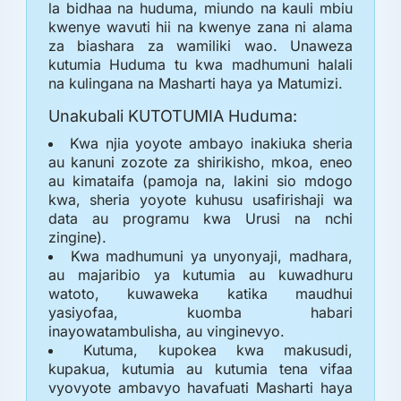
la bidhaa na huduma, miundo na kauli mbiu
kwenye wavuti hii na kwenye zana ni alama
za biashara za wamiliki wao. Unaweza
kutumia Huduma tu kwa madhumuni halali
na kulingana na Masharti haya ya Matumizi.
Unakubali KUTOTUMIA Huduma:
Kwa njia yoyote ambayo inakiuka sheria
au kanuni zozote za shirikisho, mkoa, eneo
au kimataifa (pamoja na, lakini sio mdogo
kwa, sheria yoyote kuhusu usafirishaji wa
data au programu kwa Urusi na nchi
zingine).
Kwa madhumuni ya unyonyaji, madhara,
au majaribio ya kutumia au kuwadhuru
watoto, kuwaweka katika maudhui
yasiyofaa, kuomba habari
inayowatambulisha, au vinginevyo.
Kutuma, kupokea kwa makusudi,
kupakua, kutumia au kutumia tena vifaa
vyovyote ambavyo havafuati Masharti haya