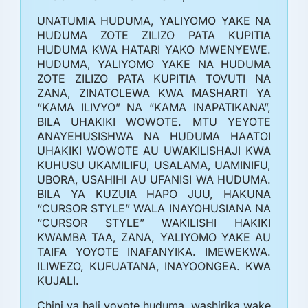
UNATUMIA HUDUMA, YALIYOMO YAKE NA
HUDUMA ZOTE ZILIZO PATA KUPITIA
HUDUMA KWA HATARI YAKO MWENYEWE.
HUDUMA, YALIYOMO YAKE NA HUDUMA
ZOTE ZILIZO PATA KUPITIA TOVUTI NA
ZANA, ZINATOLEWA KWA MASHARTI YA
“KAMA ILIVYO” NA “KAMA INAPATIKANA”,
BILA UHAKIKI WOWOTE. MTU YEYOTE
ANAYEHUSISHWA NA HUDUMA HAATOI
UHAKIKI WOWOTE AU UWAKILISHAJI KWA
KUHUSU UKAMILIFU, USALAMA, UAMINIFU,
UBORA, USAHIHI AU UFANISI WA HUDUMA.
BILA YA KUZUIA HAPO JUU, HAKUNA
“CURSOR STYLE” WALA INAYOHUSIANA NA
“CURSOR STYLE” WAKILISHI HAKIKI
KWAMBA TAA, ZANA, YALIYOMO YAKE AU
TAIFA YOYOTE INAFANYIKA. IMEWEKWA.
ILIWEZO, KUFUATANA, INAYOONGEA. KWA
KUJALI.
Chini ya hali yoyote huduma, washirika wake