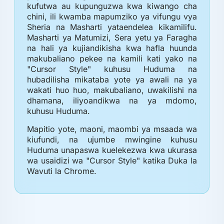
kufutwa au kupunguzwa kwa kiwango cha
chini, ili kwamba mapumziko ya vifungu vya
Sheria na Masharti yataendelea kikamilifu.
Masharti ya Matumizi, Sera yetu ya Faragha
na hali ya kujiandikisha kwa hafla huunda
makubaliano pekee na kamili kati yako na
"Cursor Style" kuhusu Huduma na
hubadilisha mikataba yote ya awali na ya
wakati huo huo, makubaliano, uwakilishi na
dhamana, iliyoandikwa na ya mdomo,
kuhusu Huduma.
Mapitio yote, maoni, maombi ya msaada wa
kiufundi, na ujumbe mwingine kuhusu
Huduma unapaswa kuelekezwa kwa ukurasa
wa usaidizi wa "Cursor Style" katika Duka la
Wavuti la Chrome.