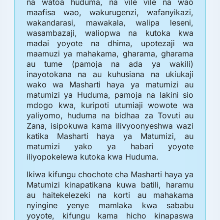
na watoa huduma, na vile vile na wao
maafisa wao, wakurugenzi, wafanyikazi,
wakandarasi, mawakala, walipa leseni,
wasambazaji, waliopwa na kutoka kwa
madai yoyote na dhima, upotezaji wa
maamuzi ya mahakama, gharama, gharama
au tume (pamoja na ada ya wakili)
inayotokana na au kuhusiana na ukiukaji
wako wa Masharti haya ya matumizi au
matumizi ya Huduma, pamoja na lakini sio
mdogo kwa, kuripoti utumiaji wowote wa
yaliyomo, huduma na bidhaa za Tovuti au
Zana, isipokuwa kama ilivyoonyeshwa wazi
katika Masharti haya ya Matumizi, au
matumizi yako ya habari yoyote
iliyopokelewa kutoka kwa Huduma.
Ikiwa kifungu chochote cha Masharti haya ya
Matumizi kinapatikana kuwa batili, haramu
au haitekelezeki na korti au mahakama
nyingine yenye mamlaka kwa sababu
yoyote, kifungu kama hicho kinapaswa