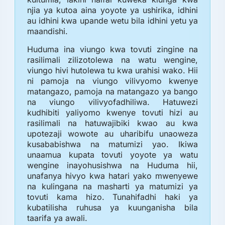
njia ya kutoa aina yoyote ya ushirika, idhini
au idhini kwa upande wetu bila idhini yetu ya
maandishi.
Huduma ina viungo kwa tovuti zingine na
rasilimali zilizotolewa na watu wengine,
viungo hivi hutolewa tu kwa urahisi wako. Hii
ni pamoja na viungo vilivyomo kwenye
matangazo, pamoja na matangazo ya bango
na viungo vilivyofadhiliwa. Hatuwezi
kudhibiti yaliyomo kwenye tovuti hizi au
rasilimali na hatuwajibiki kwao au kwa
upotezaji wowote au uharibifu unaoweza
kusababishwa na matumizi yao. Ikiwa
unaamua kupata tovuti yoyote ya watu
wengine inayohusishwa na Huduma hii,
unafanya hivyo kwa hatari yako mwenyewe
na kulingana na masharti ya matumizi ya
tovuti kama hizo. Tunahifadhi haki ya
kubatilisha ruhusa ya kuunganisha bila
taarifa ya awali.