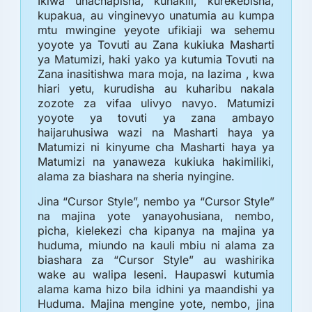
Ikiwa unachapisha, kunakili, kurekebisha,
kupakua, au vinginevyo unatumia au kumpa
mtu mwingine yeyote ufikiaji wa sehemu
yoyote ya Tovuti au Zana kukiuka Masharti
ya Matumizi, haki yako ya kutumia Tovuti na
Zana inasitishwa mara moja, na lazima , kwa
hiari yetu, kurudisha au kuharibu nakala
zozote za vifaa ulivyo navyo. Matumizi
yoyote ya tovuti ya zana ambayo
haijaruhusiwa wazi na Masharti haya ya
Matumizi ni kinyume cha Masharti haya ya
Matumizi na yanaweza kukiuka hakimiliki,
alama za biashara na sheria nyingine.
Jina “Cursor Style”, nembo ya “Cursor Style”
na majina yote yanayohusiana, nembo,
picha, kielekezi cha kipanya na majina ya
huduma, miundo na kauli mbiu ni alama za
biashara za “Cursor Style” au washirika
wake au walipa leseni. Haupaswi kutumia
alama kama hizo bila idhini ya maandishi ya
Huduma. Majina mengine yote, nembo, jina