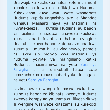
Unawajibika kuchukua hatua zote muhimu ili
kuhakikisha kuwa una ufikiaji wa Huduma.
Kuhakikisha kuwa watu wote wanaopata
Huduma kupitia unganisho lako la Mtandao
wanajua Masharti haya ya Matumizi na
kuyatekeleza. Ili kufikia Huduma au baadhi
ya rasilimali zinazotoa, unaweza kuulizwa
kutoa habari fulani au habari nyingine.
Unakubali kuwa habari zote unazotupa kwa
kutumia Huduma hii au vinginevyo, pamoja
na lakini sio mdogo kwa matumizi ya
huduma yoyote ya maingiliano katika
Huduma, inasimamiwa na yetu
Sera ya
Faragha
, na unakubali hatua zote
tunazochukua kuhusu habari yako. kulingana
na yetu
Sera ya Faragha
.
Lazima uwe mwangalifu haswa wakati wa
kuingiza habari za kibinafsi kwenye Huduma
kwenye kompyuta ya umma au iliyoshirikiwa
ili wengine wasiweze kutazama au kurekodi
habari zako za kibinafsi. Tovuti, zana na