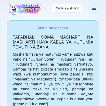
Kiswahili
SW
Sheria na Masharti
TAFADHALI SOMA MASHARTI NA
MASHARTI HAYA KABLA YA KUTUMIA
TOVUTI NA ZANA.
Masharti haya ya matumizi yameingizwa kati
yako na "Cursor Style" ("Huduma", "sisi" au
"Huduma"). Sheria na masharti yafuatayo,
pamoja na hati zozote ambazo zinajumuisha
wazi kwa kumbukumbu (kwa pamoja, hizi
"Masharti ya Matumizi"), zinaongoza ufikiaji
wako na matumizi ya tovuti ya cursor.style
na zana zake za kivinjari, pamoja na
yaliyomo, utendaji na huduma yoyote
inayotolewa kwenye au kupitia huduma yetu
(pamoja "Huduma").