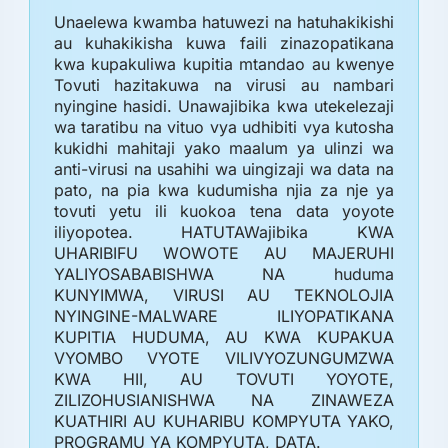
Unaelewa kwamba hatuwezi na hatuhakikishi
au kuhakikisha kuwa faili zinazopatikana
kwa kupakuliwa kupitia mtandao au kwenye
Tovuti hazitakuwa na virusi au nambari
nyingine hasidi. Unawajibika kwa utekelezaji
wa taratibu na vituo vya udhibiti vya kutosha
kukidhi mahitaji yako maalum ya ulinzi wa
anti-virusi na usahihi wa uingizaji wa data na
pato, na pia kwa kudumisha njia za nje ya
tovuti yetu ili kuokoa tena data yoyote
iliyopotea. HATUTAWajibika KWA
UHARIBIFU WOWOTE AU MAJERUHI
YALIYOSABABISHWA NA huduma
KUNYIMWA, VIRUSI AU TEKNOLOJIA
NYINGINE-MALWARE ILIYOPATIKANA
KUPITIA HUDUMA, AU KWA KUPAKUA
VYOMBO VYOTE VILIVYOZUNGUMZWA
KWA HII, AU TOVUTI YOYOTE,
ZILIZOHUSIANISHWA NA ZINAWEZA
KUATHIRI AU KUHARIBU KOMPYUTA YAKO,
PROGRAMU YA KOMPYUTA, DATA.