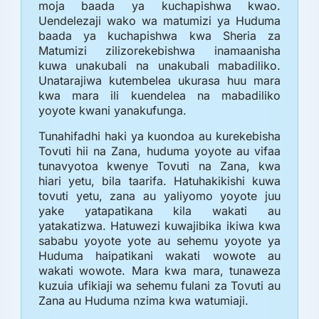
moja baada ya kuchapishwa kwao.
Uendelezaji wako wa matumizi ya Huduma
baada ya kuchapishwa kwa Sheria za
Matumizi zilizorekebishwa inamaanisha
kuwa unakubali na unakubali mabadiliko.
Unatarajiwa kutembelea ukurasa huu mara
kwa mara ili kuendelea na mabadiliko
yoyote kwani yanakufunga.
Tunahifadhi haki ya kuondoa au kurekebisha
Tovuti hii na Zana, huduma yoyote au vifaa
tunavyotoa kwenye Tovuti na Zana, kwa
hiari yetu, bila taarifa. Hatuhakikishi kuwa
tovuti yetu, zana au yaliyomo yoyote juu
yake yatapatikana kila wakati au
yatakatizwa. Hatuwezi kuwajibika ikiwa kwa
sababu yoyote yote au sehemu yoyote ya
Huduma haipatikani wakati wowote au
wakati wowote. Mara kwa mara, tunaweza
kuzuia ufikiaji wa sehemu fulani za Tovuti au
Zana au Huduma nzima kwa watumiaji.