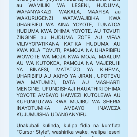
au WAMILIKI WA LESENI, HUDUMA,
WAFANYAKAZI, WAKALA, MAAFISA au
WAKURUGENZI WATAWAJIBIKA KWA
UHARIBIFU WA AINA YOYOTE, TUNATOA
HUDUMA KWA DHIMA YOYOTE. AU TOVUTI
ZINGINE au HUDUMA ZOTE AU VIFAA
VILIVYOPATIKANA KATIKA HUDUMA AU
KWA KILA TOVUTI, PAMOJA NA UHARIBIFU
WOWOTE WA MOJA KWA MOJA, MAALUM
AU WA KUTOKEA, PAMOJA NA MAJERUHI
YA BINAFSI, MATATIZO YA KIHEMA,
UHARIBIFU AU AKIYO YA JIRANI, UPOTEVU
WA MATUMIZI, DATA AU MASHARTI
MENGINE. UFUNDISHAJI HAUATHIRI DHIMA
YOYOTE AMBAYO HAIWEZI KUTOLEWA AU
KUPUNGUZWA KWA MUJIBU WA SHERIA
INAYOTUMIKA AMBAYO INAWEZA
KUJUMUISHA UDANGANYIFU.
Unakubali kulinda, kulipa fidia na kumfuta
“Cursor Style”, washirika wake, walipa leseni