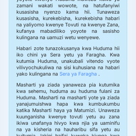
zamani wakati wowote, na hatufanyiwi
kusasisha nyenzo kama hii. Tunaweza
kusasisha, kurekebisha, kurekebisha habari
na yaliyomo kwenye Tovuti na kwenye Zana,
kufanya mabadiliko yoyote na sasisho
kulingana na uamuzi wetu wenyewe.
Habari zote tunazokusanya kwa Huduma hii
iko chini ya Sera yetu ya Faragha. Kwa
kutumia Huduma, unakubali vitendo vyote
vilivyochukuliwa na sisi kuhusiana na habari
yako kulingana na
Sera ya Faragha
.
Masharti ya ziada yanaweza pia kutumika
kwa sehemu, huduma au huduma fulani za
Huduma. Masharti na masharti yote ya ziada
yanajumuishwa hapa kwa kumbukumbu
katika Masharti haya ya Matumizi. Unaweza
kuunganisha kwenye tovuti yetu au zana
ikiwa unafanya hivyo kwa njia ya uaminifu
na ya kisheria na hauharibu sifa yetu au
kuitumia, lakini haifai kuweka kiunga kwa