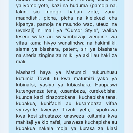
yaliyomo yote, kazi na huduma (pamoja na,
lakini sio mdogo, habari zote, zana,
maandishi, picha, picha na kielekezi cha
kipanya, pamoja na muundo wao, uteuzi na
uwekaji) ni mali ya "Cursor Style", walipa
leseni wake au wasambazaji wengine wa
vifaa kama hivyo wanalindwa na hakimiliki,
alama ya biashara, patent, siri ya biashara
na sheria zingine za milki ya akili au haki za
mali.
Masharti haya ya Matumizi hukuruhusu
kutumia Tovuti tu kwa matumizi yako ya
kibinafsi, yasiyo ya kibiashara. Haupaswi
kutengeneza tena, kusambaza, kurekebisha,
kuunda kazi zinazotokana, kuchapisha tena,
kupakua, kuhifadhi au kusambaza vifaa
vyovyote kwenye Tovuti yetu, isipokuwa
kwa kesi zifuatazo: unaweza kuitumia kwa
mahitaji ya kibinafsi, unaweza kuchapisha au
kupakua nakala moja ya kurasa za kiasi