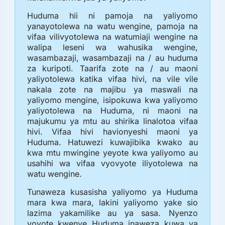
Huduma hii ni pamoja na yaliyomo
yanayotolewa na watu wengine, pamoja na
vifaa vilivyotolewa na watumiaji wengine na
walipa leseni wa wahusika wengine,
wasambazaji, wasambazaji na / au huduma
za kuripoti. Taarifa zote na / au maoni
yaliyotolewa katika vifaa hivi, na vile vile
nakala zote na majibu ya maswali na
yaliyomo mengine, isipokuwa kwa yaliyomo
yaliyotolewa na Huduma, ni maoni na
majukumu ya mtu au shirika linalotoa vifaa
hivi. Vifaa hivi havionyeshi maoni ya
Huduma. Hatuwezi kuwajibika kwako au
kwa mtu mwingine yeyote kwa yaliyomo au
usahihi wa vifaa vyovyote iliyotolewa na
watu wengine.
Tunaweza kusasisha yaliyomo ya Huduma
mara kwa mara, lakini yaliyomo yake sio
lazima yakamilike au ya sasa. Nyenzo
yoyote kwenye Huduma inaweza kuwa ya