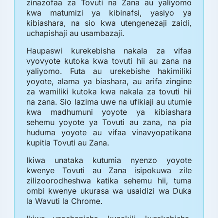
zinazofaa za Tovuti na Zana au yaliyomo
kwa matumizi ya kibinafsi, yasiyo ya
kibiashara, na sio kwa utengenezaji zaidi,
uchapishaji au usambazaji.
Haupaswi kurekebisha nakala za vifaa
vyovyote kutoka kwa tovuti hii au zana na
yaliyomo. Futa au urekebishe hakimiliki
yoyote, alama ya biashara, au arifa zingine
za wamiliki kutoka kwa nakala za tovuti hii
na zana. Sio lazima uwe na ufikiaji au utumie
kwa madhumuni yoyote ya kibiashara
sehemu yoyote ya Tovuti au zana, na pia
huduma yoyote au vifaa vinavyopatikana
kupitia Tovuti au Zana.
Ikiwa unataka kutumia nyenzo yoyote
kwenye Tovuti au Zana isipokuwa zile
zilizoorodheshwa katika sehemu hii, tuma
ombi kwenye ukurasa wa usaidizi wa Duka
la Wavuti la Chrome.