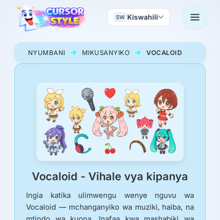
Kiswahili
SW
NYUMBANI
MIKUSANYIKO
VOCALOID
Vocaloid - Vihale vya kipanya
Ingia katika ulimwengu wenye nguvu wa
Vocaloid — mchanganyiko wa muziki, haiba, na
mtindo wa kuona. Inafaa kwa mashabiki wa