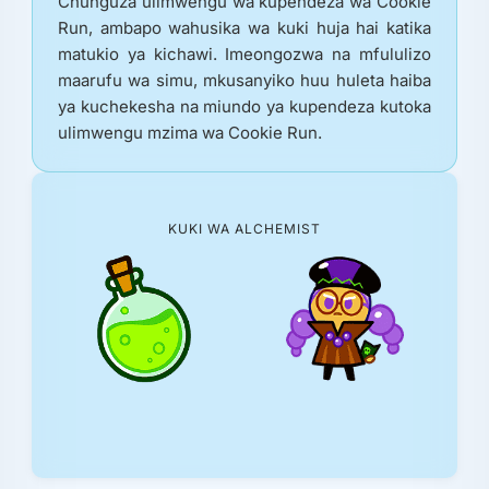
Chunguza ulimwengu wa kupendeza wa Cookie
Run, ambapo wahusika wa kuki huja hai katika
matukio ya kichawi. Imeongozwa na mfululizo
maarufu wa simu, mkusanyiko huu huleta haiba
ya kuchekesha na miundo ya kupendeza kutoka
ulimwengu mzima wa Cookie Run.
KUKI WA ALCHEMIST